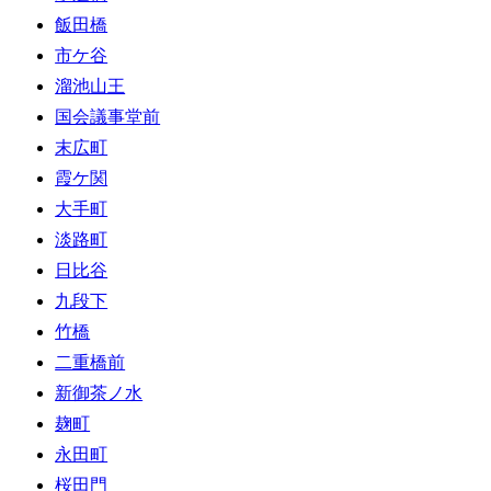
飯田橋
市ケ谷
溜池山王
国会議事堂前
末広町
霞ケ関
大手町
淡路町
日比谷
九段下
竹橋
二重橋前
新御茶ノ水
麹町
永田町
桜田門