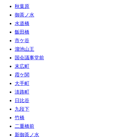
秋葉原
御茶ノ水
水道橋
飯田橋
市ケ谷
溜池山王
国会議事堂前
末広町
霞ケ関
大手町
淡路町
日比谷
九段下
竹橋
二重橋前
新御茶ノ水